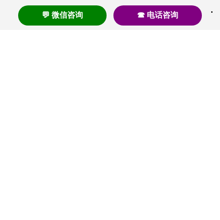
💬 微信咨询
☎ 电话咨询
养老
养老院
养老机构
养老公寓
养老社区
养老模式
护理
医养结合
失智
失能
居家养老
护理院
帕金森
旅居
浦东
认知症
椿萱茂
老年公寓
梧桐人家
泰康之家
澳朵花园
长护险
高端养老
高血压
首页
养老社区
老年公寓
养老院
护理院
资讯内容
关于我们
© 2020-2023 初新养老 |
沪ICP备20004286号-2
增值电信许可证 |
沪B2-20200797