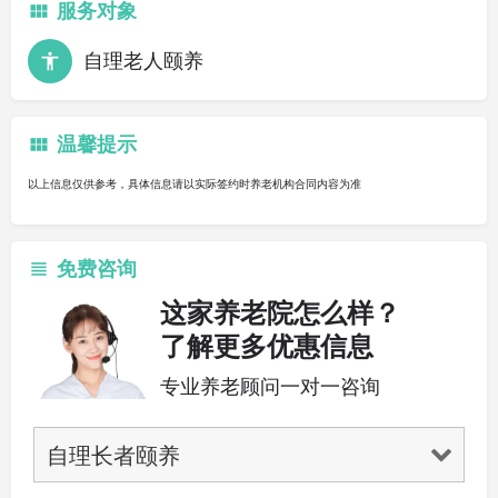
服务对象
自理老人颐养
温馨提示
以上信息仅供参考，具体信息请以实际签约时养老机构合同内容为准
免费咨询
这家养老院怎么样？
了解更多优惠信息
专业养老顾问一对一咨询