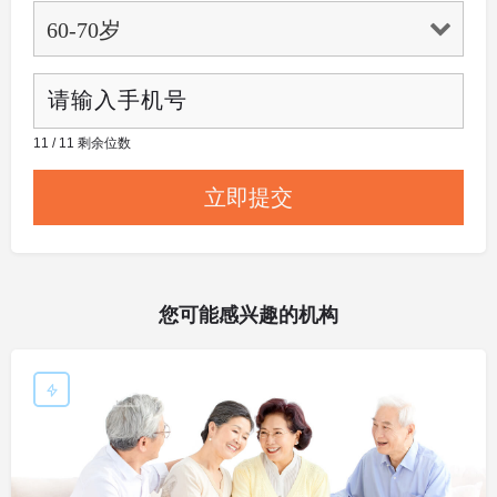
11 / 11 剩余位数
您可能感兴趣的机构
敬老院