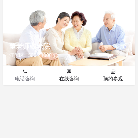
敬老院
董老师敬老院
江岸区
500 - 1000 元
电话咨询
在线咨询
预约参观