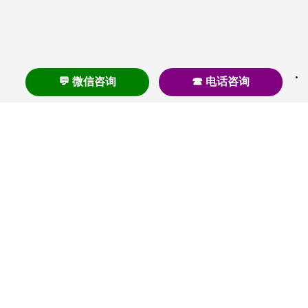
💬 微信咨询
☎ 电话咨询
养老
养老院
养老机构
养老公寓
养老社区
养老模式
护理
医养结合
失智
失能
居家养老
护理院
帕金森
旅居
浦东
认知症
椿萱茂
老年公寓
梧桐人家
泰康之家
澳朵花园
长护险
高端养老
高血压
首页
养老社区
老年公寓
养老院
护理院