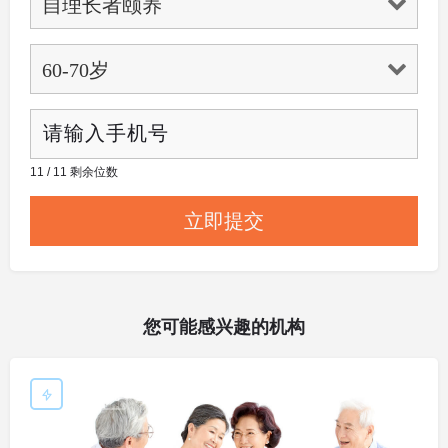
11 / 11 剩余位数
您可能感兴趣的机构
敬老院