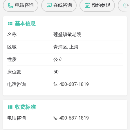
电话咨询
在线咨询
预约参观
基本信息
名称
莲盛镇敬老院
区域
青浦区, 上海
性质
公立
床位数
50
电话咨询
400-687-1819
收费标准
电话咨询
400-687-1819