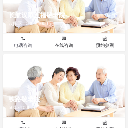
长航汉阳五福敬老院
汉阳区
500 - 1000 元
电话咨询
在线咨询
预约参观
敬老院
铁路敬老院
500 - 1000 元