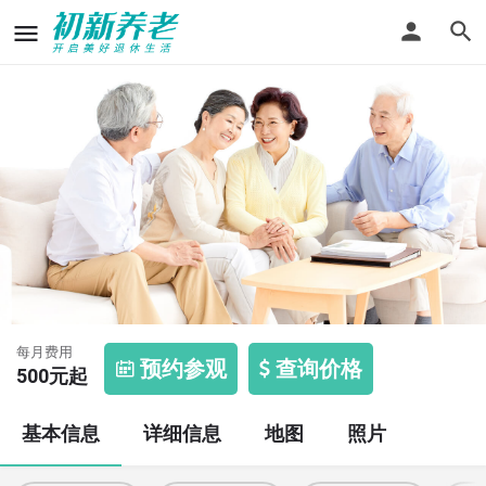
莲盛镇敬老院
每月费用
预约参观
查询价格
500
元起
基本信息
详细信息
地图
照片