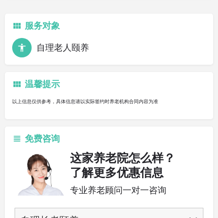
服务对象
自理老人颐养
温馨提示
以上信息仅供参考，具体信息请以实际签约时养老机构合同内容为准
免费咨询
这家养老院怎么样？
了解更多优惠信息
专业养老顾问一对一咨询