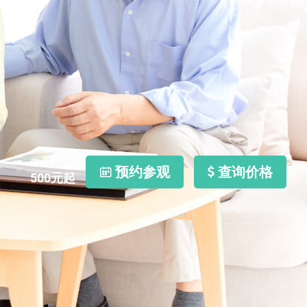
每月费用
预约参观
查询价格
500
元起
照片