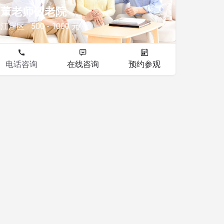
董老师敬老院
江岸区
500 - 1000 元
电话咨询
在线咨询
预约参观