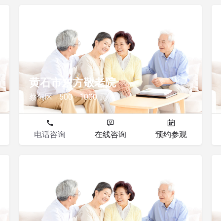
敬老院
黄石市东方敬老院
蔡甸区
500 - 1000 元
电话咨询
在线咨询
预约参观
敬老院