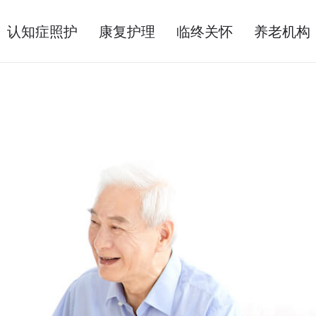
认知症照护
康复护理
临终关怀
养老机构