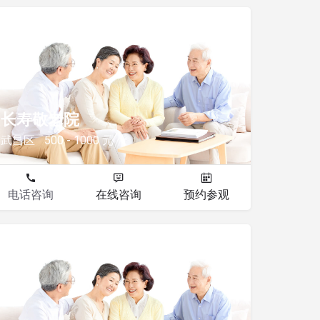
敬老院
长寿敬老院
武昌区
500 - 1000 元
电话咨询
在线咨询
预约参观
敬老院