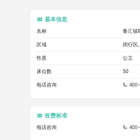
基本信息
名称
鲁汇镇
区域
闵行区,
性质
公立
床位数
50
电话咨询
400-
收费标准
电话咨询
400-