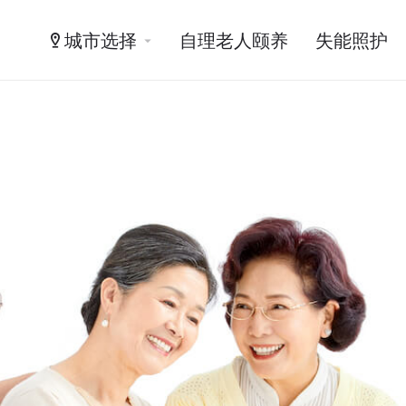
城市选择
自理老人颐养
失能照护