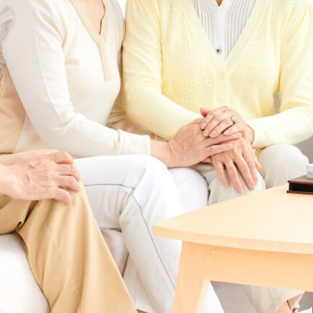
本信息
详细信息
地图
电话咨询
在线咨询
预约参观
纠错