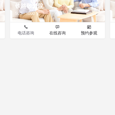
铁路敬老院
500 - 1000 元
电话咨询
在线咨询
预约参观