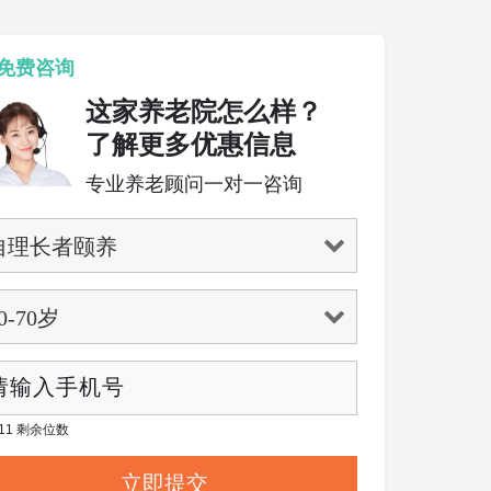
免费咨询
这家养老院怎么样？
了解更多优惠信息
专业养老顾问一对一咨询
/ 11 剩余位数