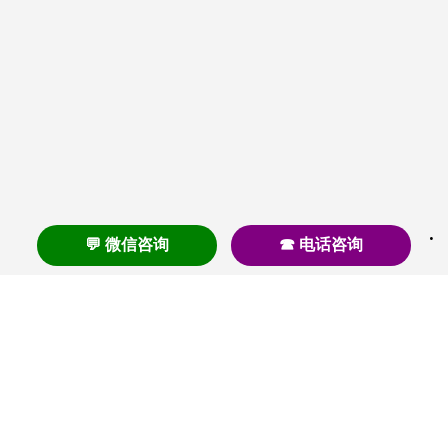
💬 微信咨询
☎ 电话咨询
养老
养老院
养老机构
养老公寓
养老社区
养老模式
护理
医养结合
失智
失能
居家养老
护理院
帕金森
旅居
浦东
认知症
椿萱茂
老年公寓
梧桐人家
泰康之家
澳朵花园
长护险
高端养老
高血压