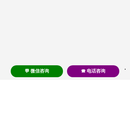
💬 微信咨询
☎ 电话咨询
养老
养老院
养老机构
养老公寓
养老社区
养老模式
护理
医养结合
失智
失能
居家养老
护理院
帕金森
旅居
浦东
认知症
椿萱茂
老年公寓
梧桐人家
泰康之家
澳朵花园
长护险
高端养老
高血压