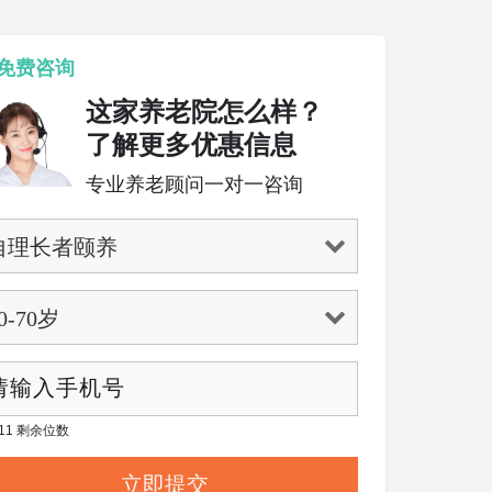
免费咨询
这家养老院怎么样？
了解更多优惠信息
专业养老顾问一对一咨询
/ 11 剩余位数