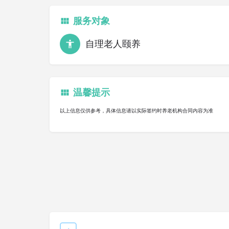
服务对象
自理老人颐养
温馨提示
以上信息仅供参考，具体信息请以实际签约时养老机构合同内容为准