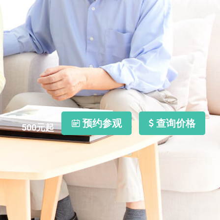
每月费用
预约参观
查询价格
500
元起
照片