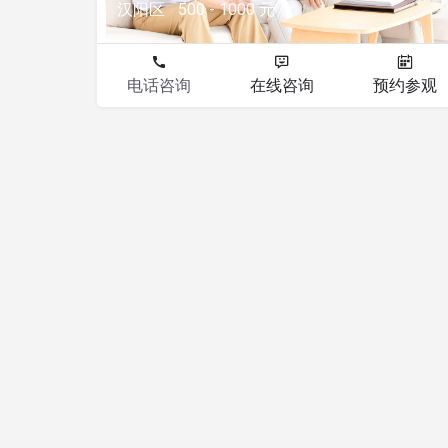
汉阳区
500 - 1000 元
电话咨询
在线咨询
预约参观