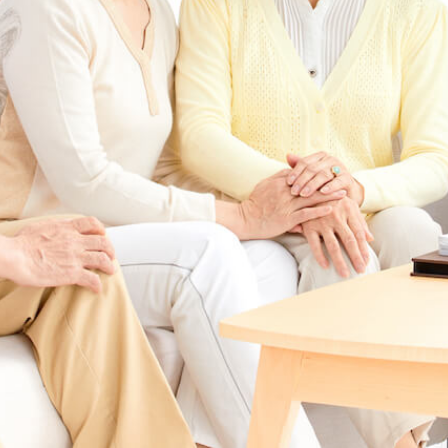
本信息
详细信息
地图
在线咨询
预约参观
纠错