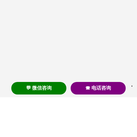
💬 微信咨询
☎ 电话咨询
养老
养老院
养老机构
养老公寓
养老社区
养老模式
护理
医养结合
失智
失能
居家养老
护理院
帕金森
旅居