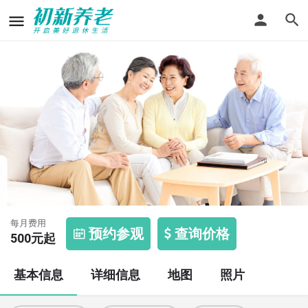
涂茨镇敬老院
每月费用
预约参观
查询价格
500
元起
基本信息
详细信息
地图
照片