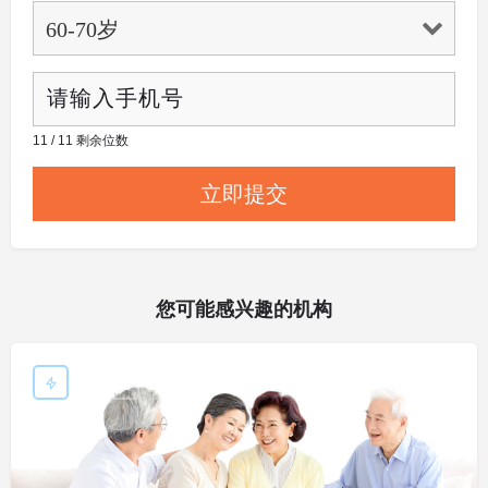
11 / 11 剩余位数
您可能感兴趣的机构
敬老院