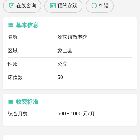
在线咨询
预约参观
纠错
基本信息
名称
涂茨镇敬老院
区域
象山县
性质
公立
床位数
50
收费标准
综合月费
500 - 1000 元/月