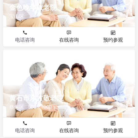
金色晚年敬老院
宝山区
电话咨询
在线咨询
预约参观
敬老院
黄石市东方敬老院
蔡甸区
500 - 1000 元
电话咨询
在线咨询
预约参观