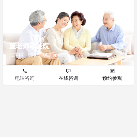
敬老院
董老师敬老院
江岸区
500 - 1000 元
电话咨询
在线咨询
预约参观