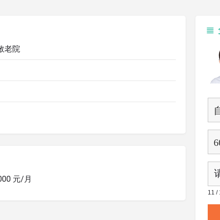
敬老院
1000 元/月
11 