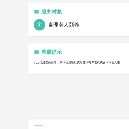
服务对象
自理老人颐养
温馨提示
以上信息仅供参考，具体信息请以实际签约时养老机构合同内容为准