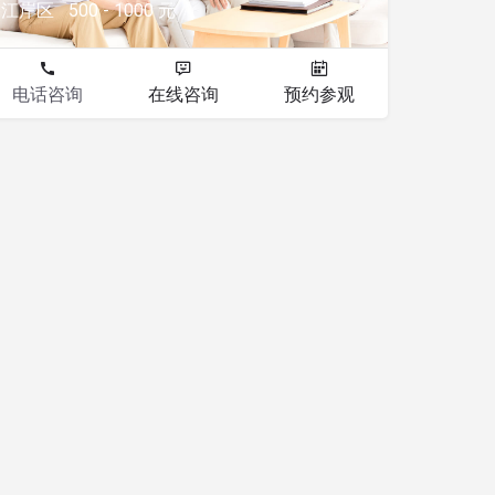
江岸区
500 - 1000 元
电话咨询
在线咨询
预约参观