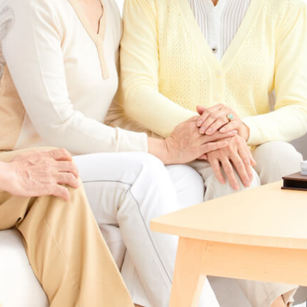
本信息
详细信息
地图
在线咨询
预约参观
纠错