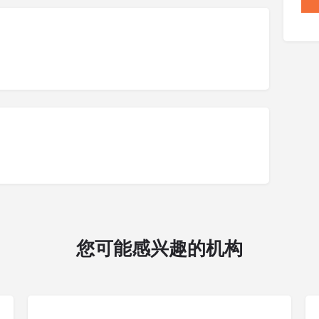
您可能感兴趣的机构