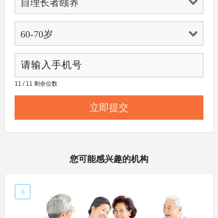
11 / 11 剩余位数
您可能感兴趣的机构
敬老院