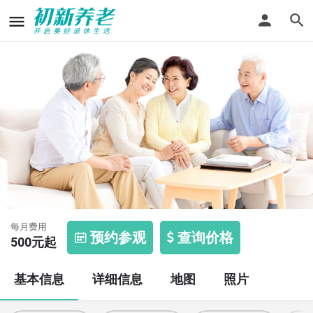
杨园镇敬老院
每月费用
预约参观
查询价格
500
元起
基本信息
详细信息
地图
照片