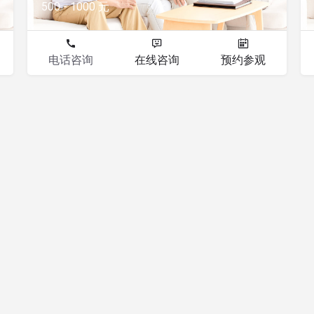
500 - 1000 元
电话咨询
在线咨询
预约参观