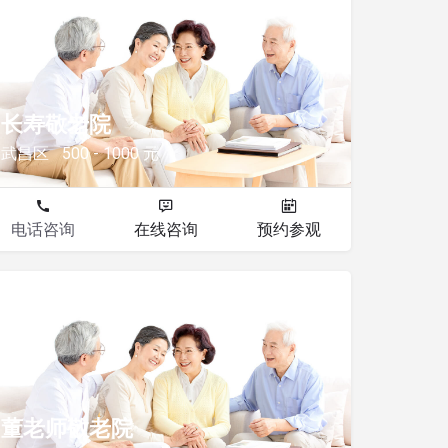
敬老院
长寿敬老院
武昌区
500 - 1000 元
电话咨询
在线咨询
预约参观
敬老院
董老师敬老院