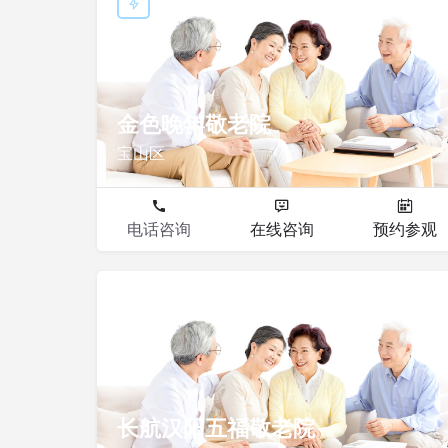
敬老院
金色晚年敬老院
宝山区
电话咨询
在线咨询
预约参观
敬老院
长航汉阳五福敬老院