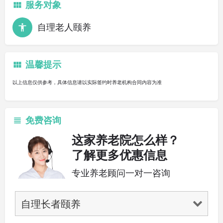
服务对象
自理老人颐养
温馨提示
以上信息仅供参考，具体信息请以实际签约时养老机构合同内容为准
免费咨询
这家养老院怎么样？
了解更多优惠信息
专业养老顾问一对一咨询