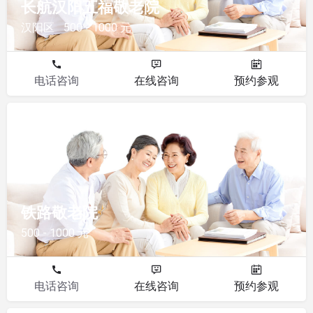
长航汉阳五福敬老院
汉阳区
500 - 1000 元
电话咨询
在线咨询
预约参观
敬老院
铁路敬老院
500 - 1000 元
电话咨询
在线咨询
预约参观