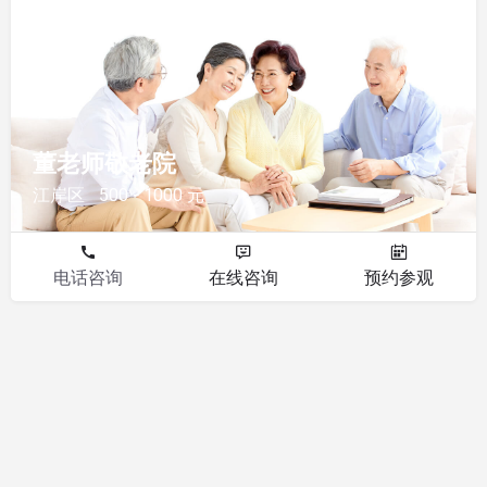
敬老院
董老师敬老院
江岸区
500 - 1000 元
电话咨询
在线咨询
预约参观