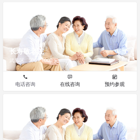
敬老院
长寿敬老院
武昌区
500 - 1000 元
电话咨询
在线咨询
预约参观
敬老院