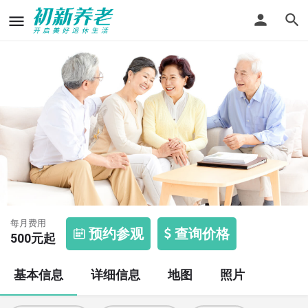
瞻岐镇敬老院
每月费用
预约参观
查询价格
500
元起
基本信息
详细信息
地图
照片