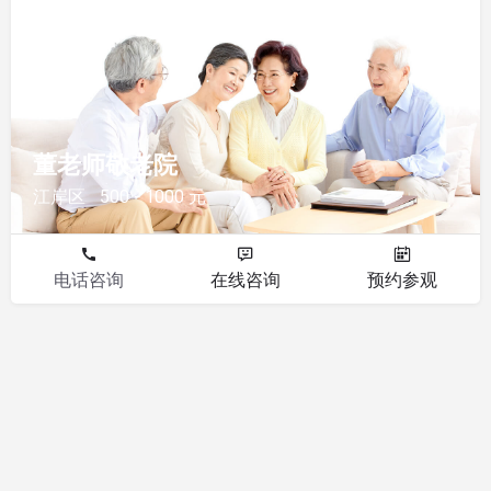
敬老院
董老师敬老院
江岸区
500 - 1000 元
电话咨询
在线咨询
预约参观