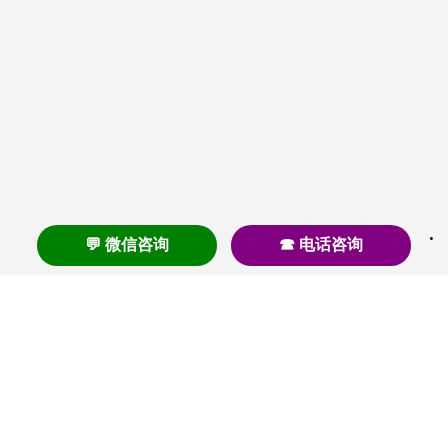
💬 微信咨询
☎ 电话咨询
养老
养老院
养老机构
养老公寓
养老社区
养老模式
护理
医养结合
失智
失能
居家养老
护理院
帕金森
旅居
浦东
认知症
椿萱茂
老年公寓
梧桐人家
泰康之家
澳朵花园
长护险
高端养老
高血压