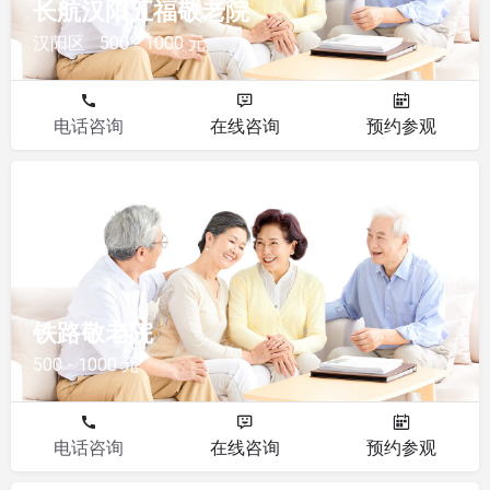
长航汉阳五福敬老院
汉阳区
500 - 1000 元
电话咨询
在线咨询
预约参观
敬老院
铁路敬老院
500 - 1000 元
电话咨询
在线咨询
预约参观