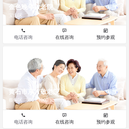
金色晚年敬老院
宝山区
电话咨询
在线咨询
预约参观
敬老院
黄石市东方敬老院
蔡甸区
500 - 1000 元
电话咨询
在线咨询
预约参观