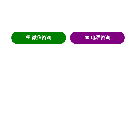
💬 微信咨询
☎ 电话咨询
养老
养老院
养老机构
养老公寓
养老社区
养老模式
护理
医养结合
失智
失能
居家养老
护理院
帕金森
旅居
浦东
认知症
椿萱茂
老年公寓
梧桐人家
泰康之家
澳朵花园
长护险
高端养老
高血压
首页
养老社区
老年公寓
养老院
护理院