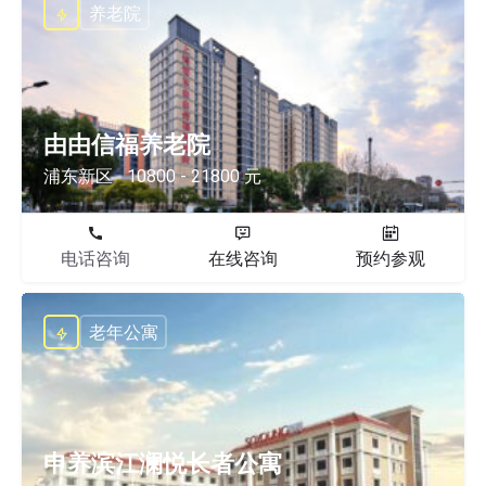
养老院
由由信福养老院
浦东新区
10800 - 21800 元
电话咨询
在线咨询
预约参观
老年公寓
申养滨江澜悦长者公寓