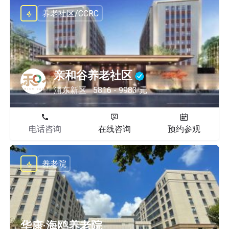
养老社区/CCRC
亲和谷养老社区
浦东新区
5816 - 9983 元
电话咨询
在线咨询
预约参观
养老院
华康·海鸥养老院