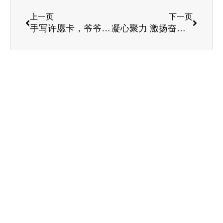
上一页
下一页
手写许愿卡，爷爷奶奶们温暖憧憬2020年
凝心聚力 激扬奋进 成就梦想!2020，我们来了!